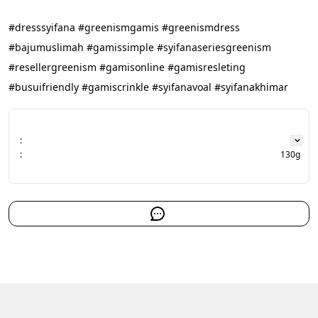
#dresssyifana #greenismgamis #greenismdress 
#bajumuslimah #gamissimple #syifanaseriesgreenism 
#resellergreenism #gamisonline #gamisresleting 
#busuifriendly #gamiscrinkle #syifanavoal #syifanakhimar
:
:
130g