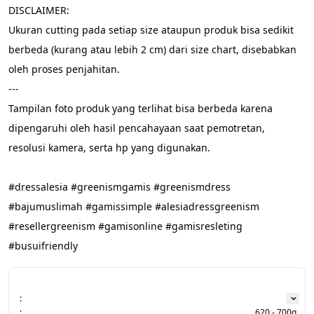
DISCLAIMER:
Ukuran cutting pada setiap size ataupun produk bisa sedikit 
berbeda (kurang atau lebih 2 cm) dari size chart, disebabkan 
oleh proses penjahitan.
---
Tampilan foto produk yang terlihat bisa berbeda karena 
dipengaruhi oleh hasil pencahayaan saat pemotretan, 
resolusi kamera, serta hp yang digunakan.
#dressalesia #greenismgamis #greenismdress 
#bajumuslimah #gamissimple #alesiadressgreenism 
#resellergreenism #gamisonline #gamisresleting 
#busuifriendly
:
:
620 - 700g