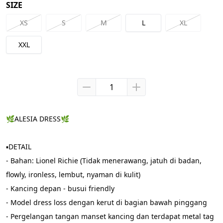
SIZE
XS
S
M
L
XL
XXL
🌿ALESIA DRESS🌿
▪️DETAIL
- Bahan: Lionel Richie (Tidak menerawang, jatuh di badan, 
flowly, ironless, lembut, nyaman di kulit)
- Kancing depan - busui friendly 
- Model dress loss dengan kerut di bagian bawah pinggang
- Pergelangan tangan manset kancing dan terdapat metal tag 