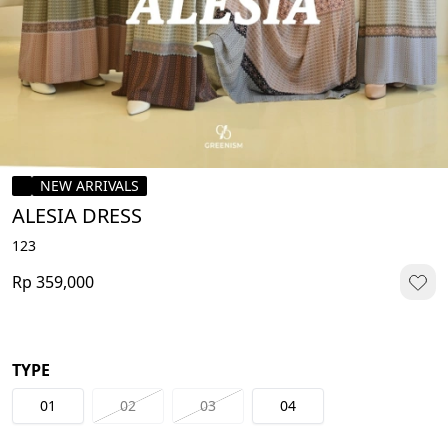
NEW ARRIVALS
ALESIA DRESS
123
Rp 359,000
TYPE
01
02
03
04