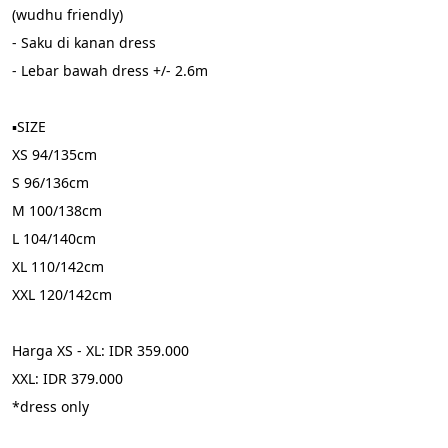
(wudhu friendly)
- Saku di kanan dress
- Lebar bawah dress +/- 2.6m
▪️SIZE
XS 94/135cm
S 96/136cm
M 100/138cm
L 104/140cm
XL 110/142cm
XXL 120/142cm
Harga XS - XL: IDR 359.000
XXL: IDR 379.000
*dress only