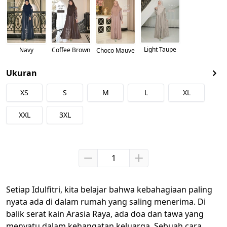
Light Taupe
Navy
Coffee Brown
Choco Mauve
Ukuran
XS
S
M
L
XL
XXL
3XL
Setiap Idulfitri, kita belajar bahwa kebahagiaan paling 
nyata ada di dalam rumah yang saling menerima. Di 
balik serat kain Arasia Raya, ada doa dan tawa yang 
menyatu dalam kehangatan keluarga. Sebuah cara 